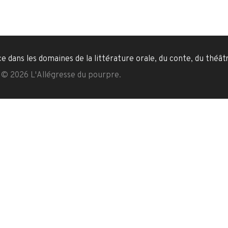
dans les domaines de la littérature orale, du conte, du théâtr
© 2026 L'Allégresse du pourpre.