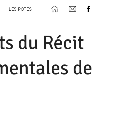
D
LES POTES
s du Récit
mentales de