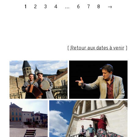
1
2
3
4
…
6
7
8
→
[
Retour aux dates à venir
]